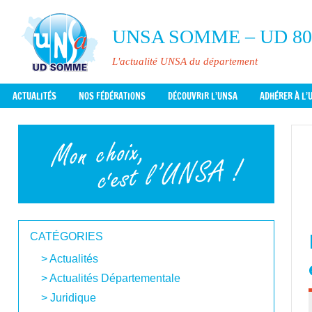
Aller
au
UNSA SOMME – UD 8
contenu
L'actualité UNSA du département
ACTUALITÉS
NOS FÉDÉRATIONS
DÉCOUVRIR L’UNSA
ADHÉRER À L’
CATÉGORIES
Actualités
Actualités Départementale
Juridique