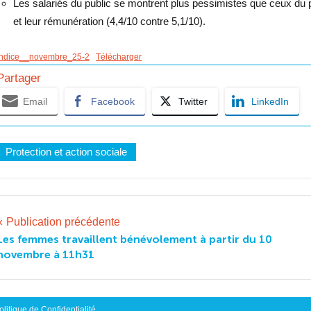
Les salariés du public se montrent plus pessimistes que ceux du pr
et leur rémunération (4,4/10 contre 5,1/10).
indice__novembre_25-2
Télécharger
Partager
Email
Facebook
Twitter
LinkedIn
Protection et action sociale
Navigation
Publication précédente
Les femmes travaillent bénévolement à partir du 10
de
novembre à 11h31
l’article
olitique de Confidentialité