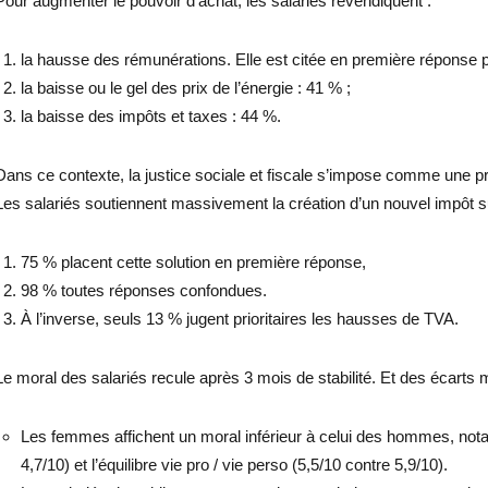
Pour augmenter le pouvoir d’achat, les salariés revendiquent :
la hausse des rémunérations. Elle est citée en première réponse 
la baisse ou le gel des prix de l’énergie : 41 % ;
la baisse des impôts et taxes : 44 %.
Dans ce contexte, la justice sociale et fiscale s’impose comme une pri
Les salariés soutiennent massivement la création d’un nouvel impôt su
75 % placent cette solution en première réponse,
98 % toutes réponses confondues.
À l’inverse, seuls 13 % jugent prioritaires les hausses de TVA.
Le moral des salariés recule après 3 mois de stabilité. Et des écarts
Les femmes affichent un moral inférieur à celui des hommes, nota
4,7/10) et l’équilibre vie pro / vie perso (5,5/10 contre 5,9/10).