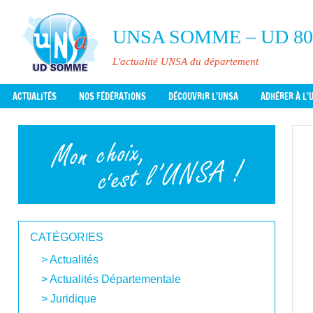
Aller
au
UNSA SOMME – UD 8
contenu
L'actualité UNSA du département
ACTUALITÉS
NOS FÉDÉRATIONS
DÉCOUVRIR L’UNSA
ADHÉRER À L’
CATÉGORIES
Actualités
Actualités Départementale
Juridique